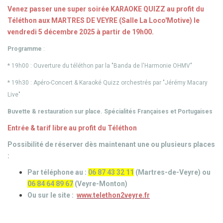
Venez passer une super soirée KARAOKE QUIZZ au profit du
Téléthon aux MARTRES DE VEYRE (Salle La Loco'Motive) le
vendredi 5 décembre 2025 à partir de 19h00.
Programme
:
* 19h00 : Ouverture du téléthon par la "Banda de l'Harmonie OHMV"
* 19h30 : Apéro-Concert & Karaoké Quizz orchestrés par "Jérémy Macary
Live"
Buvette & restauration sur place.
Spécialités Françaises et Portugaises
Entrée & tarif libre au profit du Téléthon
Possibilité de réserver dès maintenant une ou plusieurs places
:
Par téléphone au :
06 87 43 32 11
(Martres-de-Veyre) ou
06 84 64 89 67
(Veyre-Monton)
Ou sur le site :
www.telethon2veyre.fr